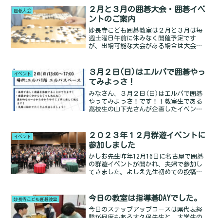
い本を選んで繰り返し解くRead more...
２月と３月の囲碁大会・囲碁イベ
囲碁大会
ントのご案内
妙長寺こども囲碁教室は２月と３月は毎
週土曜日午前に休みなく開催予定です
が、出場可能な大会がある場合は大会の
方を優先してください。以下、教室生徒
に関係ありそうな大会をお知らせしま
す。２月１７日(土) 県アマ女性囲碁大
３月２日(日)はエルパで囲碁やっ
イベント
会場所 西別院９時半受付、Read
てみよっさ！
more...
みなさん、３月２日(日)はエルパで囲碁
やってみよっさ！です！！教室生である
高校生の山下光さんが企画したイベント
です。事前申込なしの飛び入り参加もOK
です。お買い物途中にふらりと顔を出し
てくれるだけでも大歓迎。碁盤と碁石が
２０２３年１２月群遊イベントに
イベント
ありますから、お子さRead more...
参加しました
かしお先生昨年12月16日に名古屋で囲碁
の群遊イベントが開かれ、夫婦で参加し
てきました。よしえ先生初めての投稿な
ので緊張しますが、当日の様子をブログ
に載せたいと思います。群遊は日本のト
ップ棋士が五人チームに分かれて団体戦
今日の教室は指導碁DAYでした。
妙長寺こども囲碁教室
を組んで競うイベントRead more...
今日のステップアップコースは県代表経
験が何度もある大久保先生と、大学生の