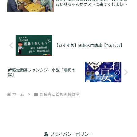
あいりちゃんがゲストに来てくれまし
た。先生が６人もいるから指導碁DAYにし
ょう～ということで、棋譜並べの後はひ
たすら対局をしました。大久保紘平先生
に高校生コンビが挑む！Read more...
【おすすめ】囲碁入門講座【YouTube】
新感覚囲碁ファンタジー小説「爛柯の
宴」
ホーム
妙長寺こども囲碁教室
プライバシーポリシー