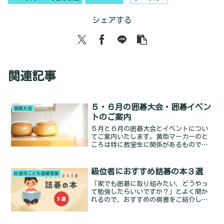
シェアする
関連記事
５・６月の囲碁大会・囲碁イベン
囲碁大会
トのご案内
５月と６月の囲碁大会とイベントについ
てご案内いたします。黄色マーカーのと
ころは特に教室生に関係があるもので
す。５月１２日(日) 県アマ最強位戦本選
１ 選抜者のみ５月１９日(日) 朝日アマ
名人戦福井県大会 オール互先のため、
級位者におすすめ詰碁の本３選
妙長寺こども囲碁教室
対象は主に高段者５Read more...
「家でも囲碁に取り組みたい、どうやっ
て勉強したらいいですか？」とよく聞か
れるので、おすすめの棋書をご紹介した
いと思います。読みの力を鍛えるには詰
碁でトレーニングするのが一番です。お
すすめの取り組み方は、あまり難しくな