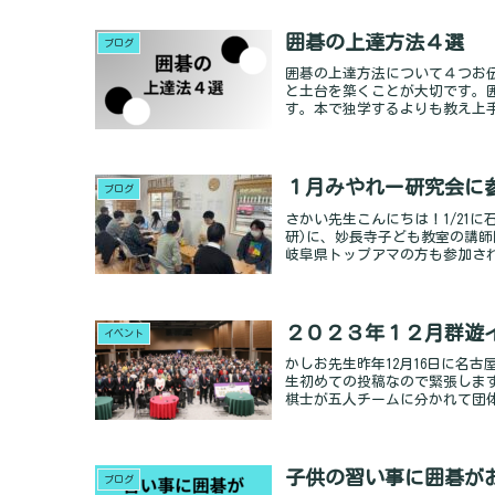
囲碁の上達方法４選
ブログ
囲碁の上達方法について４つお
と土台を築くことが大切です。
す。本で独学するよりも教え上手な人
１月みやれー研究会に
ブログ
さかい先生こんにちは！1/21
研)に、妙長寺子ども教室の講師
岐阜県トップアマの方も参加されました
２０２３年１２月群遊
イベント
かしお先生昨年12月16日に名
生初めての投稿なので緊張しま
棋士が五人チームに分かれて団体戦を
子供の習い事に囲碁が
ブログ