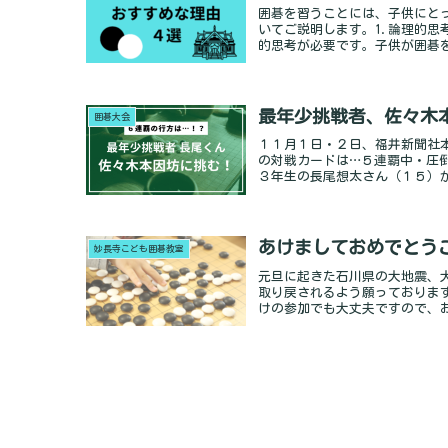
囲碁を習うことには、子供にと
いてご説明します。1.論理的
的思考が必要です。子供が囲碁を学ぶ
最年少挑戦者、佐々木
囲碁大会
１１月１日・２日、福井新聞社
の対戦カードは…５連覇中・圧
３年生の長尾想太さん（１５）が挑む
あけましておめでとう
妙長寺こども囲碁教室
元旦に起きた石川県の大地震、
取り戻されるよう願っておりま
けの参加でも大丈夫ですので、お気軽
5月17日 朝日アマ名人戦福井県大会