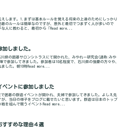
伝えします。1.まずは基本ルールを覚える将来の上達のためにしっかり
囲碁のルールは簡単なのですが、意外と最初でつまずく人が多いので
に教わると、最初から「Read more...
参加しました。
に石川県の囲碁サロンシトラスにて開かれた、みやれー研究会(通称:みや
陣で参加してきました。参加者は10名程度で、石川県の強豪の方々や、
。朝10時Read more...
イベントに参加しました
古屋で囲碁の群遊イベントが開かれ、夫婦で参加してきました。よしえ先
すが、当日の様子をブログに載せたいと思います。群遊は日本のトップ
組んで競うイベントRead more...
おすすめな理由４選