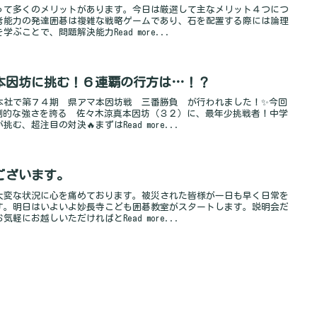
って多くのメリットがあります。今日は厳選して主なメリット４つにつ
思考能力の発達囲碁は複雑な戦略ゲームであり、石を配置する際には論理
ことで、問題解決能力Read more...
本因坊に挑む！６連覇の行方は…！？
本社で第７４期 県アマ本因坊戦 三番勝負 が行われました！✨今回
倒的な強さを誇る 佐々木涼真本因坊（３２）に、最年少挑戦者！中学
、超注目の対決🔥まずはRead more...
ございます。
大変な状況に心を痛めております。被災された皆様が一日も早く日常を
す。明日はいよいよ妙長寺こども囲碁教室がスタートします。説明会だ
にお越しいただければとRead more...