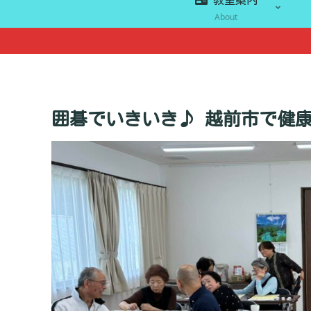
About
囲碁でいきいき♪ 越前市で健