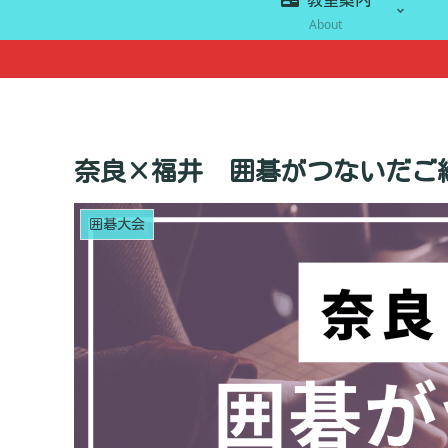
About
奈良×福井 囲碁がつないだご
囲碁大会