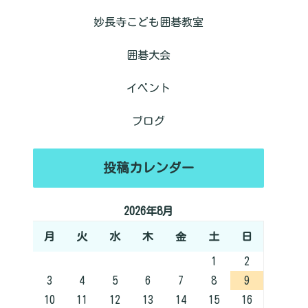
妙長寺こども囲碁教室
囲碁大会
イベント
ブログ
投稿カレンダー
2026年8月
月
火
水
木
金
土
日
1
2
3
4
5
6
7
8
9
10
11
12
13
14
15
16