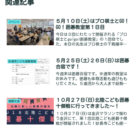
関連記事
５月１０日(土)はプロ棋士とGO！
イベント
GO！囲碁教室第１日目
今日は３回にわたって開催される「プロ
棋士とgo!go!囲碁教室」の１回目でし
た。本日の先生はプロ棋士の下島陽平八
段！名古屋からの来福、誠にありがとう
ございます。午前中は入門教室。小さい
お子さんも多かったので２時間は長いか
５月２５日(土)２６日(日)は囲碁
妙長寺こども囲碁教室
なぁと実はちょっと心Read more...
合宿です！
今週末は囲碁合宿です。※通常の教室は
お休みです。囲碁も体験活動も遊びもも
りだくさん。５歳児から大人まで総勢３
２名！みんな楽しく、みんな元気に、充
実した二日間を過ごしましょう～。参加
する皆さん、しおりの持ち物欄をよく見
１０月２７日(日)北陸こども囲碁
囲碁大会
て、忘れ物をしないようにRead more...
十傑戦に行ってきました～！
１０月２７日(日)は金沢マラソンで賑わ
う金沢にて、第１回北陸こども囲碁十傑
戦が開催されました！妙長寺こども囲碁
教室からもたくさんの子どもたちが参
加。さかい先生とかな先生はスタッフと