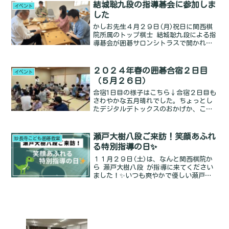
して行ってきました。大会の結果や当日
結城聡九段の指導碁会に参加しま
イベント
の様子（とても盛り上がりRead more...
した
かしお先生４月２９日(月)祝日に関西棋
院所属のトップ棋士 結城聡九段による指
導碁会が囲碁サロンシトラスで開かれ、
参加しました。手加減せずに最善手や最
強手を打つスタイルの指導碁は初めて受
けたので刺激的でした。持ち時間は４０
２０２４年春の囲碁合宿２日目
イベント
分で、参加者１２名のRead more...
（５月２６日）
合宿1日目の様子はこちら↓合宿２日目も
さわやかな五月晴れでした。ちょっとし
たデジタルデトックスのおかげか、こん
なにすっきり起きれたのはいつぶりだろ
うというくらい目覚めが良かったです。
中学生と高校生の男子たちはほぼ全員眠
瀬戸大樹八段ご来訪！笑顔あふれ
妙長寺こども囲碁教室
そうでしたけどｗ 朝のRead more...
る特別指導の日✨
１１月２９日(土)は、なんと関西棋院か
ら 瀬戸大樹八段 が指導に来てください
ました！✨いつも爽やかで優しい瀬戸八
段。今回も変わらず 満点スマイル で登
場してくださり、教室は一気にパッと明
るい雰囲気に🌈はじめてプロ棋士と対局
する子も多く、みんRead more...