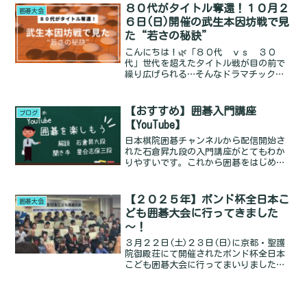
人 俵万智さん など、数多くの著名な卒
８０代がタイトル奪還！１０月２
囲碁大会
業生を輩出してきた、Read more...
６日(日)開催の武生本因坊戦で見
た“若さの秘訣”
こんにちは！🌿「８０代 ｖｓ ３０
代」世代を超えたタイトル戦が目の前で
繰り広げられる…そんなドラマチックな
三番勝負があると聞きまして――行って
きました、武生棋院！🚗✨福井新聞の囲
碁欄で、県内囲碁ファンの対局観戦記を
【おすすめ】囲碁入門講座
ブログ
書いているのですが、普段はRead
【YouTube】
more...
日本棋院囲碁チャンネルから配信開始さ
れた石倉昇九段の入門講座がとてもわか
りやすいです。これから囲碁をはじめる
方はもちろんですが、囲碁指導者の方、
家族やお友達に囲碁を教えてあげたいな
という方にもぜひ見ていただきたいで
【２０２５年】ボンド杯全日本こ
囲碁大会
す。解説は石倉昇九段、聞きRead
ども囲碁大会に行ってきました
more...
～！
３月２２日(土)２３日(日)に京都・聖護
院御殿荘にて開催されたボンド杯全日本
こども囲碁大会に行ってまいりました。
出場するのは息子です。私は気楽な付き
添い♪会場につくと、学生囲碁界の同期
が（みんな選手の保護者）！！今は昔、