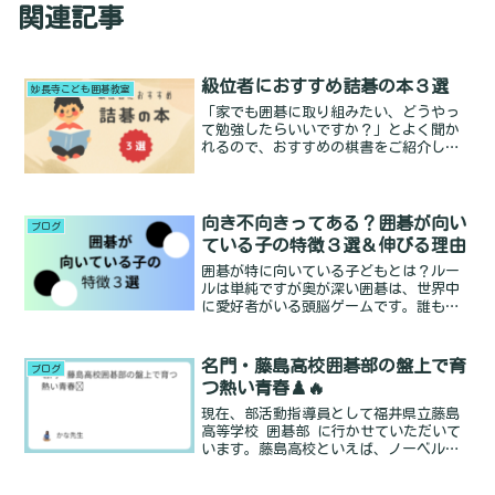
関連記事
級位者におすすめ詰碁の本３選
妙長寺こども囲碁教室
「家でも囲碁に取り組みたい、どうやっ
て勉強したらいいですか？」とよく聞か
れるので、おすすめの棋書をご紹介した
いと思います。読みの力を鍛えるには詰
碁でトレーニングするのが一番です。お
すすめの取り組み方は、あまり難しくな
い本を選んで繰り返し解くRead more...
向き不向きってある？囲碁が向い
ブログ
ている子の特徴３選＆伸びる理由
囲碁が特に向いている子どもとは？ルー
ルは単純ですが奥が深い囲碁は、世界中
に愛好者がいる頭脳ゲームです。誰もが
楽しめますが、特に囲碁が向いているお
子さんには次のような特徴があります。
1. 論理的思考能力が高い囲碁は複雑な戦
名門・藤島高校囲碁部の盤上で育
ブログ
略を要するゲームですRead more...
つ熱い青春♟️🔥
現在、部活動指導員として福井県立藤島
高等学校 囲碁部 に行かせていただいて
います。藤島高校といえば、ノーベル物
理学賞を受賞された 南部陽一郎さん
や、歌集『サラダ記念日』で知られる歌