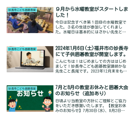
９月から水曜教室がスタートしま
妙長寺こども囲碁教室
した！
今日は記念すべき第１回目の水曜教室で
した。３名の生徒が参加してくれまし
た。水曜日は基本的にはさかい先生と私
が担当します。さかい先生の二面打ち指
導碁水曜日は大人の方達の碁席も同じ場
所でやっておりまして（土曜日は子供の
2024年1月6日(土)福井市の妙長寺
妙長寺こども囲碁教室
み）、みなさん孫を見るようRead
にて子供囲碁教室が開室します。
more...
こんにちは！はじめましての方ははじめ
まして！妙長寺こども囲碁教室講師かな
先生こと長尾です。2023年12月末をもっ
て閉室となった福井棋院子ども囲碁教室
ですが、2024年1月より妙長寺にて教室を
継続できることになりました。妙長寺は
7月と8月の教室お休みと囲碁大会
妙長寺こども囲碁教室
福井棋院のすRead more...
のお知らせ（追加あり）
日頃より当教室の方針にご理解とご協力
をいただき感謝いたします。【教室お休
みのお知らせ】7月30日(水)、8月2日
(土)、8月13日(水)、8月30日(土)上記日
程は囲碁教室をお休みとさせていただき
ます。何卒ご理解の程よろしくお願い申
し上げまRead more...