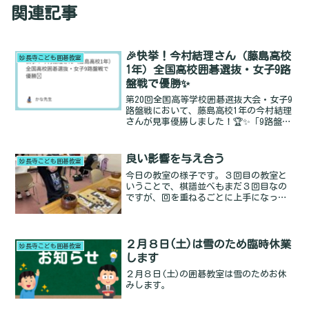
関連記事
🎉快挙！今村結理さん（藤島高校
妙長寺こども囲碁教室
1年）全国高校囲碁選抜・女子9路
盤戦で優勝✨
第20回全国高等学校囲碁選抜大会・女子9
路盤戦において、藤島高校1年の今村結理
さんが見事優勝しました！🏆✨「9路盤は
初心者向け」と思われがちですが、実は
とても奥が深い世界。一瞬のミスがその
まま勝敗に直結する、気の抜けない緊張
良い影響を与え合う
妙長寺こども囲碁教室
感あふれる勝負でRead more...
今日の教室の様子です。３回目の教室と
いうことで、棋譜並べもまだ３回目なの
ですが、回を重ねるごとに上手になって
きたのがわかります。次の手を見つける
のも早くなったし、覚える余裕がでてき
た子もちらほら。それぞれのペースでが
んばっていってもらえたらRead more...
２月８日(土)は雪のため臨時休業
妙長寺こども囲碁教室
します
２月８日(土)の囲碁教室は雪のためお休
みします。