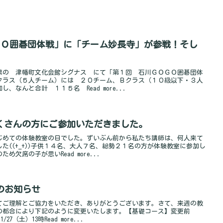
ＯＧＯ囲碁団体戦」に「チーム妙長寺」が参戦！そし
県の 津幡町文化会館シグナス にて「第１回 石川ＧＯＧＯ囲碁団体
Ａクラス（５人チーム）には ２０チーム、Ｂクラス（１０級以下・３人
なんと合計 １１５名 Read more...
くさんの方にご参加いただきました。
じめての体験教室の日でした。ずいぶん前から私たち講師は、何人来て
た((+_+))子供１４名、大人７名、総勢２１名の方が体験教室に参加し
欠席の子が思いRead more...
更のお知らせ
てご理解とご協力をいただき、ありがとうございます。さて、来週の教
の都合により下記のように変更いたします。【基礎コース】変更前
27（土）13時Read more...