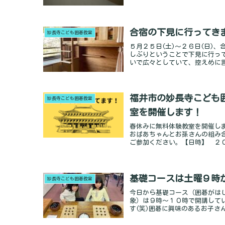
合宿の下見に行ってき
妙長寺こども囲碁教室
５月２５日(土)～２６日(日)
しぶりということで下見に行っ
いで広々としていて、控えめに言って
福井市の妙長寺こども囲碁
妙長寺こども囲碁教室
室を開催します！
春休みに無料体験教室を開催し
おばあちゃんとお孫さんの組み
ご参加ください。【日時】 ２０２４
基礎コースは土曜９時
妙長寺こども囲碁教室
今日から基礎コース（囲碁がは
象）は９時～１０時で開講して
す(笑)囲碁に興味のあるお子さん、