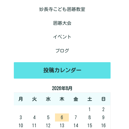
妙長寺こども囲碁教室
囲碁大会
イベント
ブログ
投稿カレンダー
2026年8月
月
火
水
木
金
土
日
1
2
3
4
5
6
7
8
9
10
11
12
13
14
15
16