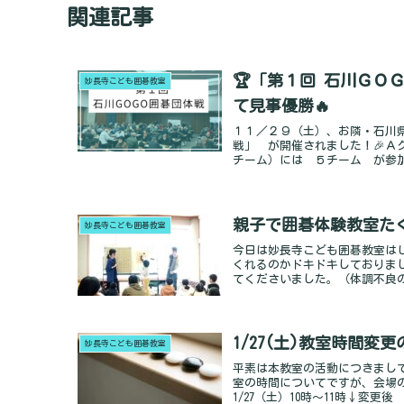
関連記事
🏆「第１回 石川Ｇ
妙長寺こども囲碁教室
て見事優勝🔥
１１／２９（土）、お隣・石川
戦」 が開催されました！🎉
チーム）には ５チーム が参加し、
親子で囲碁体験教室た
妙長寺こども囲碁教室
今日は妙長寺こども囲碁教室は
くれるのかドキドキしておりまし
てくださいました。（体調不良のため
1/27(土)教室時間変
妙長寺こども囲碁教室
平素は本教室の活動につきまし
室の時間についてですが、会場
1/27（土）10時～11時↓変更後 1/