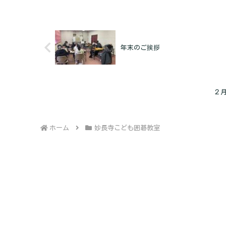
年末のご挨拶
２
ホーム
妙長寺こども囲碁教室