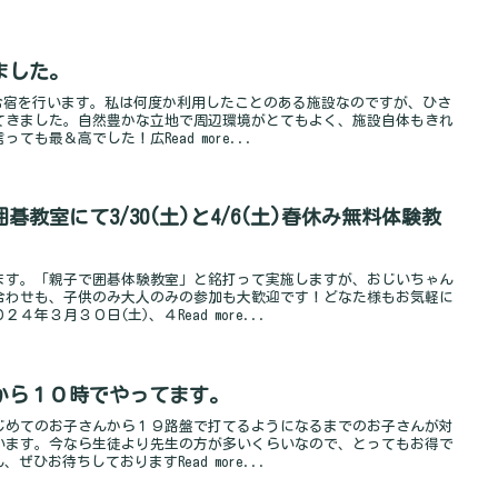
ました。
、合宿を行います。私は何度か利用したことのある施設なのですが、ひさ
てきました。自然豊かな立地で周辺環境がとてもよく、施設自体もきれ
も最＆高でした！広Read more...
教室にて3/30(土)と4/6(土)春休み無料体験教
ます。「親子で囲碁体験教室」と銘打って実施しますが、おじいちゃん
合わせも、子供のみ大人のみの参加も大歓迎です！どなた様もお気軽に
年３月３０日(土)、４Read more...
から１０時でやってます。
じめてのお子さんから１９路盤で打てるようになるまでのお子さんが対
います。今なら生徒より先生の方が多いくらいなので、とってもお得で
ぜひお待ちしておりますRead more...